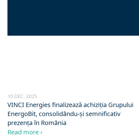
10 DEC.. 2025
VINCI Energies finalizează achiziția Grupului
EnergoBit, consolidându-și semnificativ
prezența în România
Read more ›