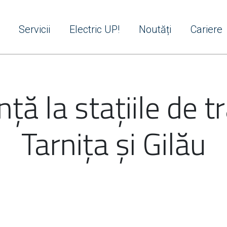
Servicii
Electric UP!
Noutăți
Cariere
ță la stațiile de t
Tarnița și Gilău