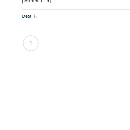
portofoliu. La […]
Detalii ›
1