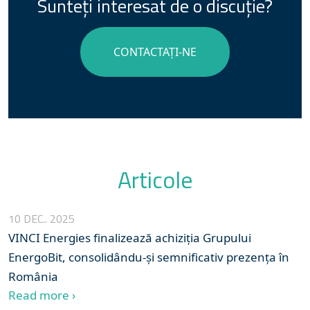
Sunteți interesat de o discuție?
CONTACTAȚI-NE
Articole
10 DEC.. 2025
VINCI Energies finalizează achiziția Grupului
EnergoBit, consolidându-și semnificativ prezența în
România
Read more ›