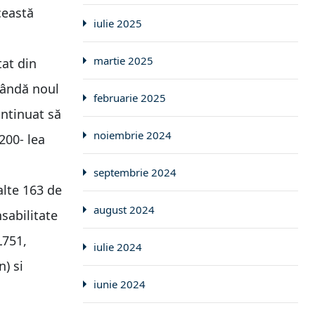
ceastă
iulie 2025
martie 2025
tat din
 vândă noul
februarie 2025
ontinuat să
noiembrie 2024
200- lea
septembrie 2024
 alte 163 de
august 2024
sabilitate
L751,
iulie 2024
n) si
iunie 2024