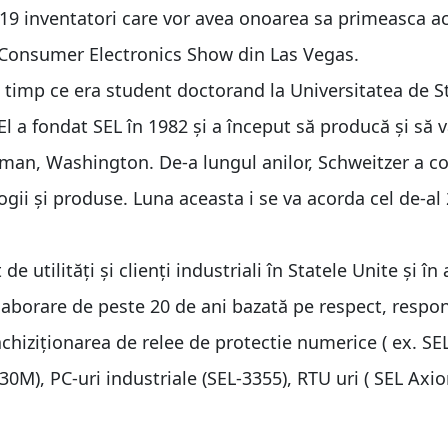
or 19 inventatori care vor avea onoarea sa primeasca a
la Consumer Electronics Show din Las Vegas.
în timp ce era student doctorand la Universitatea de S
 El a fondat SEL în 1982 și a început să producă și să
llman, Washington. De-a lungul anilor, Schweitzer a c
gii și produse. Luna aceasta i se va acorda cel de-al 
e utilități și clienți industriali în Statele Unite și în
laborare de peste 20 de ani bazată pe respect, respon
achiziționarea de relee de protectie numerice ( ex. SE
30M), PC-uri industriale (SEL-3355), RTU uri ( SEL Axio