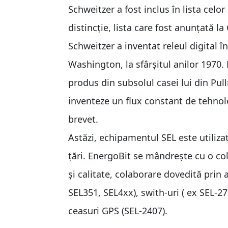
Schweitzer a fost inclus în lista cel
distincție, lista care fost anunțată 
Schweitzer a inventat releul digital 
Washington, la sfârșitul anilor 1970.
produs din subsolul casei lui din Pu
inventeze un flux constant de tehnolo
brevet.
Astăzi, echipamentul SEL este utilizat d
țări. EnergoBit se mândrește cu o co
și calitate, colaborare dovedită prin 
SEL351, SEL4xx), swith-uri ( ex SEL-27
ceasuri GPS (SEL-2407).