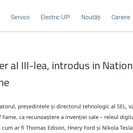
Servicii
Electric UP!
Noutăți
Cariere
al III-lea, introdus in Nation
me
torul, președintele și directorul tehnologic al SEL, va
 Fame, ca recunoaștere a invenției sale – releul digit
ri cum ar fi Thomas Edison, Hnery Ford și Nikola Tesla