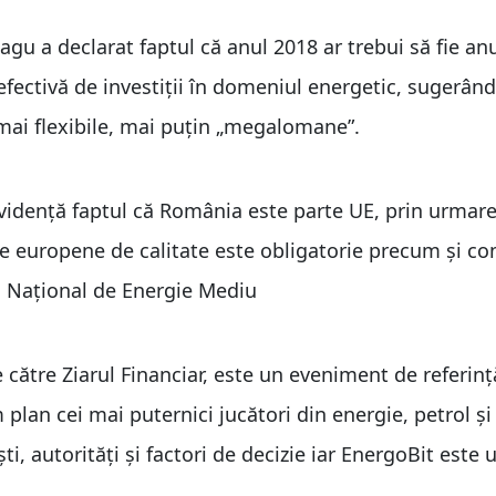
 a declarat faptul că anul 2018 ar trebui să fie anul
efectivă de investiții în domeniul energetic, sugerând
e mai flexibile, mai puţin „megalomane”.
idenţă faptul că România este parte UE, prin urmare
ele europene de calitate este obligatorie precum şi c
ui Național de Energie Mediu
către Ziarul Financiar, este un eveniment de referinţ
plan cei mai puternici jucători din energie, petrol şi
işti, autorități și factori de decizie iar EnergoBit este