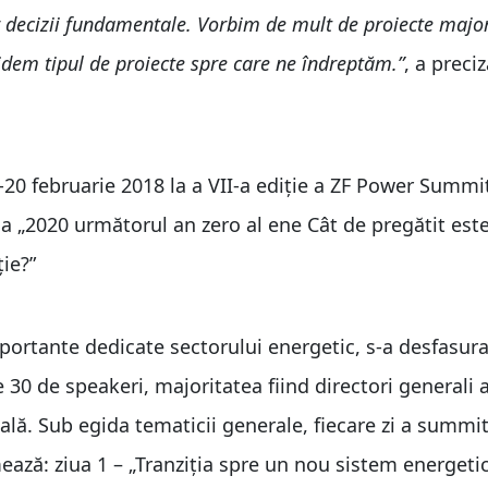
or decizii fundamentale. Vorbim de mult de proiecte majo
idem tipul de proiecte spre care ne îndreptăm.”
, a prec
-20 februarie 2018 la a VII-a ediție a ZF Power Summi
ma „2020 următorul an zero al ene Cât de pregătit est
ie?”
portante dedicate sectorului energetic, s-a desfasura
e 30 de speakeri, majoritatea fiind directori generali 
cală. Sub egida tematicii generale, fiecare zi a summit
ează: ziua 1 – „Tranziția spre un nou sistem energeti