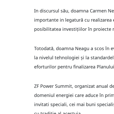
In discursul său, doamna Carmen Neagu
importante in legatură cu realizarea 
posibilitatea investițiilor în proiect
Totodată, doamna Neagu a scos în ev
la nivelul tehnologiei şi la standard
eforturilor pentru finalizarea Planul
ZF Power Summit, organizat anual de 
domeniul energiei care aduce în prim 
invitati speciali, cei mai buni special
cu tradiție al acestuia.