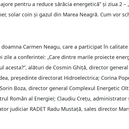
ajore pentru a reduce sărăcia energetică” şi ziua 2 – 
mer, solar coin şi gazul din Marea Neagră. Cum vor s
e doamna Carmen Neagu, care a participat în calitate
i zile a conferintei: „Care dintre marile proiecte ener
anul acesta?”, alături de Cosmin Ghiță, director general
ea, preşedinte directorat Hidroelectrica; Corina Pop
 Sorin Boza, director general Complexul Energetic Olt
trul Român al Energiei; Claudiu Crețu, administrator 
tor judiciar RADET Radu Mustață, sales director Mar